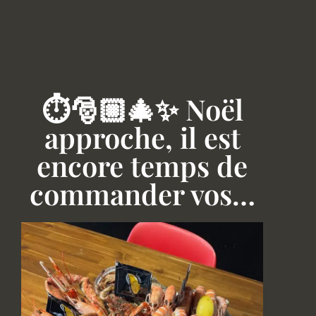
⏱️🎅🏼🎄✨ Noël
approche, il est
encore temps de
commander vos…