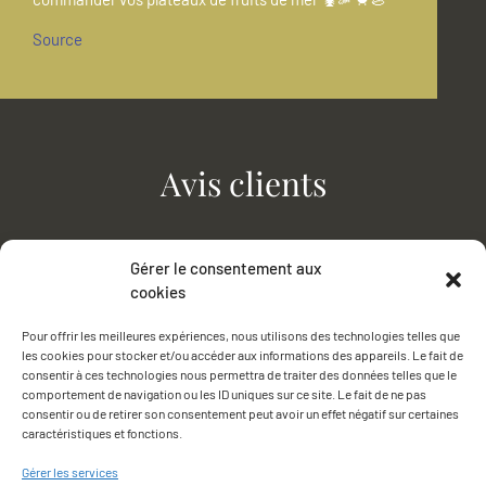
Source
Avis clients
Excellent
Gérer le consentement aux
Voir tous les avis
Nicolas Nonnet Ostréiculteur
cookies
4.8
Évaluez-nous sur
Basé sur 257 avis
Pour offrir les meilleures expériences, nous utilisons des technologies telles que
les cookies pour stocker et/ou accéder aux informations des appareils. Le fait de
consentir à ces technologies nous permettra de traiter des données telles que le
frederic S.
comportement de navigation ou les ID uniques sur ce site. Le fait de ne pas
il y a 6 jours
consentir ou de retirer son consentement peut avoir un effet négatif sur certaines
caractéristiques et fonctions.
Tout est très frais
Gérer les services