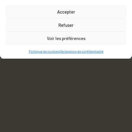
De très beaux produits.
Les huîtres ont un goût très délicat.
Accepter
Un grand producteur
Refuser
Réponse du propriétaire:
Merci beaucoup pour
Voir les préférences
votre avis Frederic, au plaisir :)
Politique de cookies
Déclaration de confidentialité