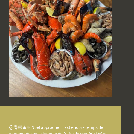
⏱️🎅🏼🎄✨ Noël approche, il est encore temps de
commander vos plateaux de fruits de mer 🦞🦐🦀🦪