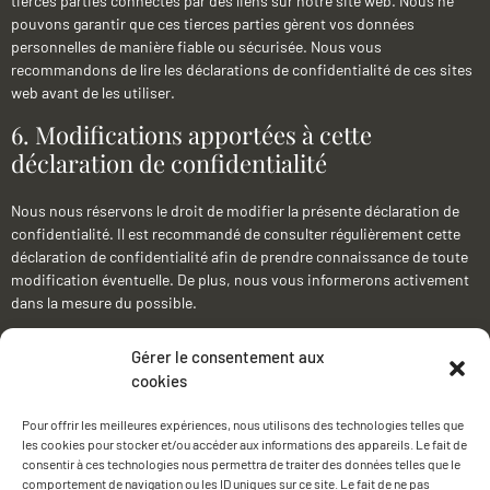
tierces parties connectés par des liens sur notre site web. Nous ne
pouvons garantir que ces tierces parties gèrent vos données
personnelles de manière fiable ou sécurisée. Nous vous
recommandons de lire les déclarations de confidentialité de ces sites
web avant de les utiliser.
6. Modifications apportées à cette
déclaration de confidentialité
Nous nous réservons le droit de modifier la présente déclaration de
confidentialité. Il est recommandé de consulter régulièrement cette
déclaration de confidentialité afin de prendre connaissance de toute
modification éventuelle. De plus, nous vous informerons activement
dans la mesure du possible.
7. Accéder à vos données et les modifier
Gérer le consentement aux
cookies
Si vous avez des questions ou souhaitez savoir quelles sont les
données personnelles que nous avons à votre sujet, veuillez nous
Pour offrir les meilleures expériences, nous utilisons des technologies telles que
contacter. Vous pouvez nous contacter en utilisant les informations
les cookies pour stocker et/ou accéder aux informations des appareils. Le fait de
ci-dessous. Vous avez les droits suivants:
consentir à ces technologies nous permettra de traiter des données telles que le
comportement de navigation ou les ID uniques sur ce site. Le fait de ne pas